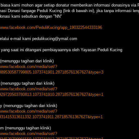
i biasa kami mohon agar setiap donatur memberikan informasi donasinya via
asi Donasi fanpage Peduli Kucing (link di bawah ini), jika tanpa informasi le
onasi kami sebutkan dengan "NN"
//www.facebook.com/PeduliKucing/app_190322544333196
elalui e-mail kami pedulikucing@ymail.com
 yang saat ini ditangani pembiayaannya oleh Yayasan Peduli Kucing
 (menunggu tagihan dari klinik)
//www.facebook.com/media/set/?
889530587799805.1073741901.287185761367627&type=3
 (menunggu tagihan dari klinik)
//www.facebook.com/media/set/?
929720503780813.1073741910.287185761367627&type=1
y (menunggu tagihan dari klinik)
//www.facebook.com/media/set/?
931415313611332.1073741911.287185761367627&type=1
um (menunggu tagihan klinik)
//www.facebook.com/media/set/?