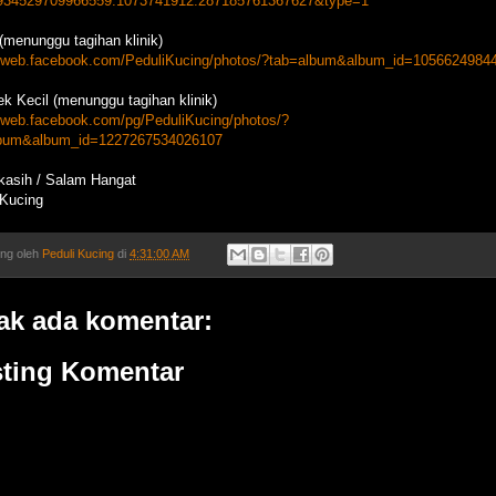
934529709966559.1073741912.287185761367627&type=1
 (menunggu tagihan klinik)
//web.facebook.com/PeduliKucing/photos/?tab=album&album_id=1056624984
ek Kecil (menunggu tagihan klinik)
//web.facebook.com/pg/PeduliKucing/photos/?
lbum&album_id=1227267534026107
kasih / Salam Hangat
 Kucing
ing oleh
Peduli Kucing
di
4:31:00 AM
ak ada komentar:
ting Komentar