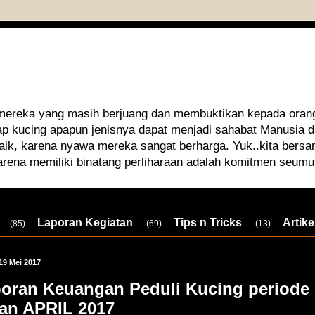
 mereka yang masih berjuang dan membuktikan kepada orang
iap kucing apapun jenisnya dapat menjadi sahabat Manusia
aik, karena nyawa mereka sangat berharga. Yuk..kita bersa
arena memiliki binatang perliharaan adalah komitmen seumu
Laporan Kegiatan
Tips n Tricks
Artike
(85)
(69)
(13)
19 Mei 2017
oran Keuangan Peduli Kucing periode
an APRIL 2017