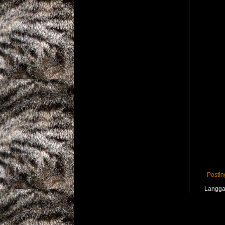
Postin
Langg