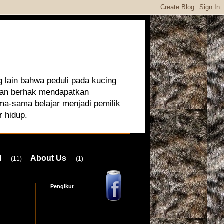
 lain bahwa peduli pada kucing
 dan berhak mendapatkan
ma-sama belajar menjadi pemilik
r hidup.
l
About Us
(11)
(1)
Pengikut