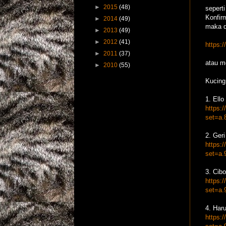
►
2015
(48)
sepert
Konfirm
►
2014
(49)
maka d
►
2013
(49)
►
2012
(41)
https:
►
2011
(37)
atau m
►
2010
(55)
Kucing
1. Ello
https:
set=a.
2. Geri
https:
set=a.
3. Cibo
https:
set=a.
4. Har
https: