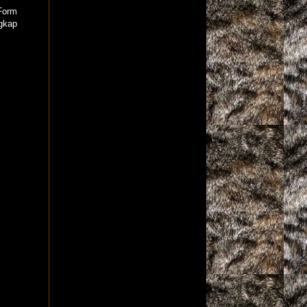
 Form
ngkap