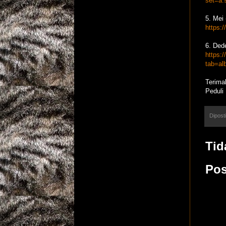
set=a.
5. Mei
https:
6. Ded
https:
tab=a
Terima
Peduli
Dipost
Tid
Pos