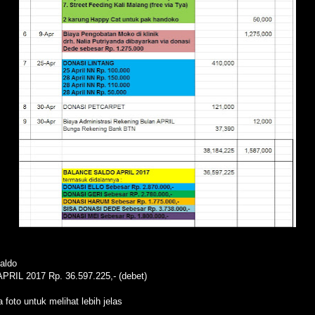
Saldo
APRIL 2017 Rp. 36.597.225,- (debet)
a foto untuk melihat lebih jelas