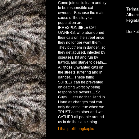
Come join us to learn and try
to be responsible cat
Terima
owners... Because the main
Alhamd
cause of the stray cat
kegiata
population are
IRRESPONSIBLE CAT
Beriku
OWNERS, who abandoned
their cats on the street once
they no longer want them.
They put them in danger...so
they get abused, infected by
diseases, hit and run by
traffics, and starve to death....
All those unwanted cats on
the streets suffering and in
danger.... These thing
SURELY can be prevented
on getting worst by being
responsible owners.... So
Guys....Let's do that Hand in
Hand as changes that can
only do come true when we
TRUST each other and we
GATHER all people around
us to do the same thing...
Lihat profil lengkapku