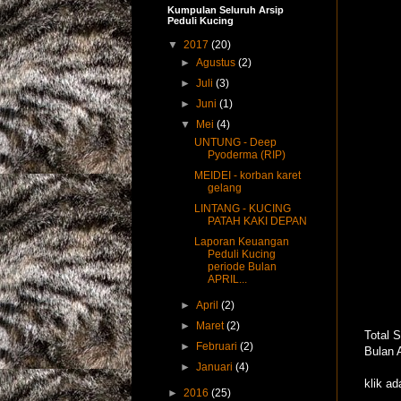
Kumpulan Seluruh Arsip
Peduli Kucing
▼
2017
(20)
►
Agustus
(2)
►
Juli
(3)
►
Juni
(1)
▼
Mei
(4)
UNTUNG - Deep
Pyoderma (RIP)
MEIDEI - korban karet
gelang
LINTANG - KUCING
PATAH KAKI DEPAN
Laporan Keuangan
Peduli Kucing
periode Bulan
APRIL...
►
April
(2)
►
Maret
(2)
Total 
►
Februari
(2)
Bulan 
►
Januari
(4)
klik ad
►
2016
(25)