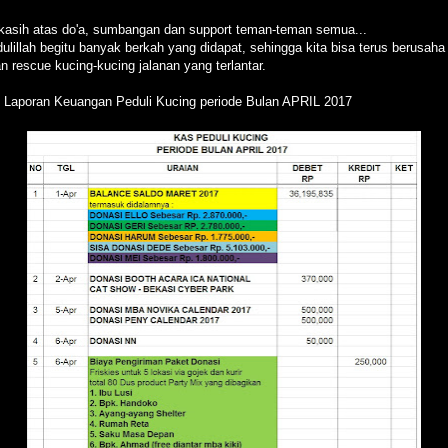
kasih atas do'a, sumbangan dan support teman-teman semua...
ulillah begitu banyak berkah yang didapat, sehingga kita bisa terus berusaha
n rescue kucing-kucing jalanan yang terlantar.
t Laporan Keuangan Peduli Kucing periode Bulan APRIL 2017