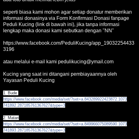
seperti biasa kami mohon agar setiap donatur memberikan
informasi donasinya via Form Konfirmasi Donasi fanpage
Peduli Kucing (link di bawah ini), jika tanpa informasi
lengkap maka donasi kami sebutkan dengan "NN"
https://www.facebook.com/PeduliKucing/app_19032254433
3196
atau melalui e-mail kami pedulikucing@ymail.com
Kucing yang saat ini ditangani pembiayaannya oleh
Yayasan Peduli Kucing
1. Bude
https://www.facebook.com/
media/set/
?set=a.843289922423872.1073
741892.287185761367627&typ
e=3
2. Matari
https://www.facebook.com/
media/set/
?set=a.849966075089590.1073
741893.287185761367627&typ
e=3