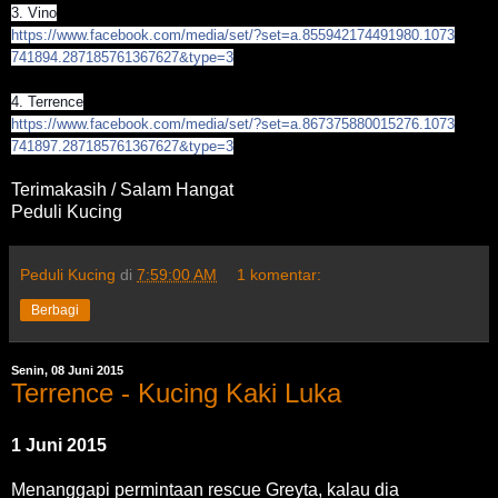
3. Vino
https://www.facebook.com/
media/set/
?set=a.855942174491980.1073
741894.287185761367627&typ
e=3
4. Terrence
https://www.facebook.com/
media/set/
?set=a.867375880015276.1073
741897.287185761367627&typ
e=3
Terimakasih / Salam Hangat
Peduli Kucing
Peduli Kucing
di
7:59:00 AM
1 komentar:
Berbagi
Senin, 08 Juni 2015
Terrence - Kucing Kaki Luka
1 Juni 2015
Menanggapi permintaan rescue Greyta, kalau dia