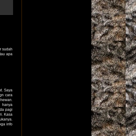
er sudah
tau apa
t. Saya
gn cara
k hewan.
i hanya
ada pagi
i. Kasa
ukanya.
ga info