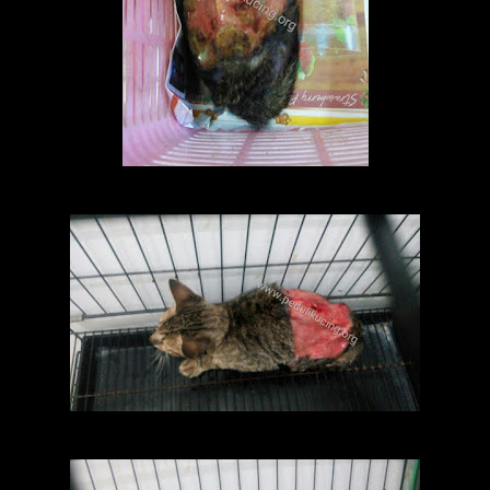
saat tiba di klinik
setelah luka dibersihkan