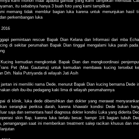
mnya kami mohon maaf apabila gambar yang kami tampilkan membuat Ca
nyaman, itu sebabnya hanya 3 buah foto yang kami tampilkan
mi memang tidak memblur bagian luka karena untuk menunjukan hasil t
 dan perkembangan luka
i 2016
gapi permintaan rescue Bapak Dian Kelana dan Informasi dari mba Echa
cing di sekitar perumahan Bapak Dian tinggal mengalami luka parah pada
ung
 Kucing kemudian mengkontak Bapak Dian dan mengkoordinasi penjempu
Trans Pet (Mas Gautama) untuk kemudian membawa kucing tersebut ke 
n Drh. Nalia Putriyanda di wilayah Jati Asih
 jantan ini memiliki nama Dede, menurut Bapak Dian kucing bernama Dede in
 makan oleh ibu-ibu pedagang kaki lima di wilayah perumahannya
ai di klinik, luka dede dibersihkan dan dokter yang merawat menyaranka
kan serangkai periksa darah, karena khawatir kondisi Dede bukan han
 luar saja dan sementara hasil diagnosa dokter kondisi Luka yang diderita Ded
ioperasi skin flap, karena luka terlalu besar, hampir 1/4 bagian tubuh De
a, penangangan saat ini memberikan treatment salep racikan khusus dan m
 lanjutan