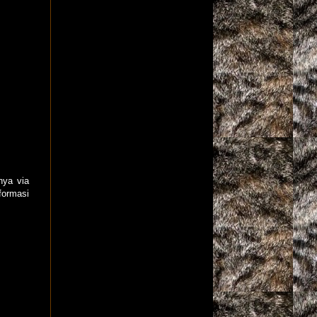
nya via
formasi
Bekasi