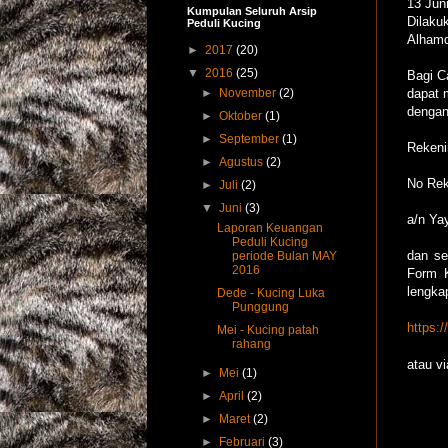
13 Jun
Kumpulan Seluruh Arsip
Dilaku
Peduli Kucing
Alhamdu
►
2017
(20)
▼
2016
(25)
Bagi C
►
November
(2)
dapat m
dengan
►
Oktober
(1)
►
September
(1)
Rekeni
►
Agustus
(2)
No Rek
►
Juli
(2)
▼
Juni
(3)
a/n Ya
Laporan Keuangan
Peduli Kucing
dan se
periode Bulan MAY
2016
Form K
lengka
Dede - Kucing Luka
Punggung
https:
Mei - Kucing patah
rahang
atau v
►
Mei
(1)
►
April
(2)
►
Maret
(2)
Biaya
►
Februari
(3)