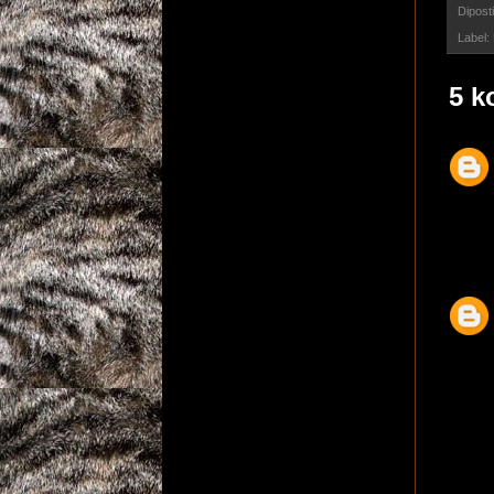
Dipost
Label:
5 k