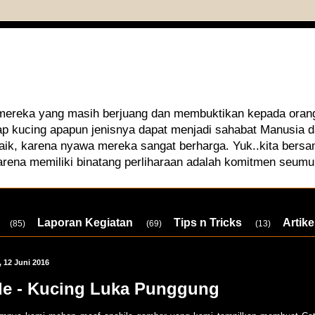
 mereka yang masih berjuang dan membuktikan kepada orang
iap kucing apapun jenisnya dapat menjadi sahabat Manusia
aik, karena nyawa mereka sangat berharga. Yuk..kita bersa
arena memiliki binatang perliharaan adalah komitmen seumu
Laporan Kegiatan
Tips n Tricks
Artike
(85)
(69)
(13)
 12 Juni 2016
e - Kucing Luka Punggung