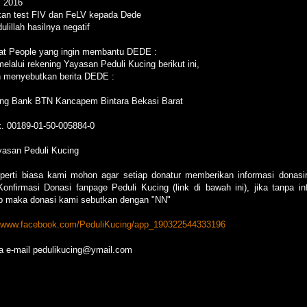
i 2016
kan test FIV dan FeLV kepada Dede
lillah hasilnya negatif
at People yang ingin membantu DEDE :
elalui rekening Yayasan Peduli Kucing berikut ini,
 menyebutkan berita DEDE :
ng Bank BTN Kancapem Bintara Bekasi Barat
. 00189-01-50-005884-0
yasan Peduli Kucing
perti biasa kami mohon agar setiap donatur memberikan informasi donasi
onfirmasi Donasi fanpage Peduli Kucing (link di bawah ini), jika tanpa in
p maka donasi kami sebutkan dengan "NN"
//www.facebook.com/PeduliKucing/app_190322544333196
ia e-mail pedulikucing@ymail.com
 Penjemputan Dede dari Lokasi Perumahan Ciledug ke Jati Asih 