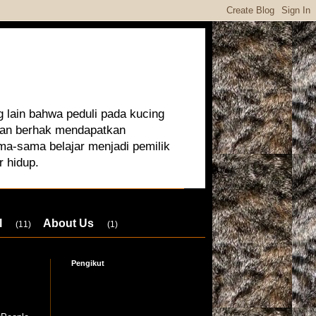
 lain bahwa peduli pada kucing
 dan berhak mendapatkan
ma-sama belajar menjadi pemilik
r hidup.
l
About Us
(11)
(1)
Pengikut