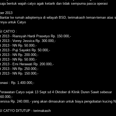
saja bentuk wajah catyo agak ketarik dan tidak sempurna pasca operasi
ber 2013
diantar ke rumah adopternya di wilayah BSD, terimakasih teman-teman atas 
nnya untuk Catyo
I CATYO :
t 2013 - Riansyah Hardi Prasetyo Rp. 150.000,-
t 2013 - Vonny Jessica Rp. 300.000,-
t 2013 - NN Rp. 50.000,-
 2013 - Puji Sayekti Rp. 50.000,-
t 2013 - NN Rp. 200.000,-
t 2013 - NN Rp. 50.000,-
t 2013 - Erni Herawati Rp. 200.000,-
t 2013 - NN Rp. 250.000,-
t 2013 - NN Rp. 150.000,-
onasi : Rp. 1.400.000,-
Perawatan Catyo sejak 13 Sept sd 4 Oktober di Klinik Duren Sawit sebesar
160.000,-
tersisa Rp. 240.000,- yang akan dimasukan untuk biaya pengobatan kucing 
I CATYO DITUTUP - terimakasih