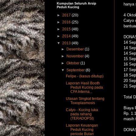
Kumpulan Seluruh Arsip
hanya 
Peduli Kucing
4 Okto
►
2017
(20)
Catyo 
►
2016
(25)
bantua
►
2015
(48)
►
2014
(49)
DONAS
14 Sep
▼
2013
(49)
14 Sep
►
Desember
(1)
14 Sep
►
November
(4)
15 Sept
►
Oktober
(1)
16 Sep
17 Sep
▼
September
(6)
18 Sep
Felipe - (kasus ditutup)
20 Sep
Laporan Hasil Booth
21 Sep
Peduli Kucing pada
CFA Interna...
Total D
Ulasan Singkat tentang
Toxoplasmosis
Biaya 
Catyo - Kucing luka
Rp. 1.
pada rahang
(TERADOPSI)
masih 
Laporan Keuangan
Peduli Kucing
DONAS
periode Bulan