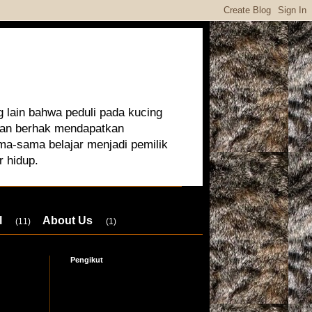
 lain bahwa peduli pada kucing
 dan berhak mendapatkan
ma-sama belajar menjadi pemilik
r hidup.
l
About Us
(11)
(1)
Pengikut