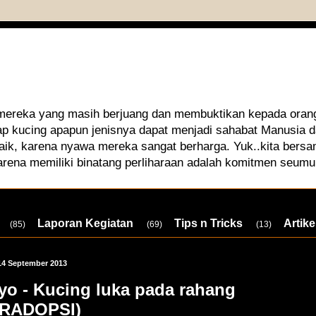
 mereka yang masih berjuang dan membuktikan kepada orang
iap kucing apapun jenisnya dapat menjadi sahabat Manusia
aik, karena nyawa mereka sangat berharga. Yuk..kita bersa
arena memiliki binatang perliharaan adalah komitmen seumu
Laporan Kegiatan
Tips n Tricks
Artike
(85)
(69)
(13)
14 September 2013
yo - Kucing luka pada rahang
ERADOPSI)