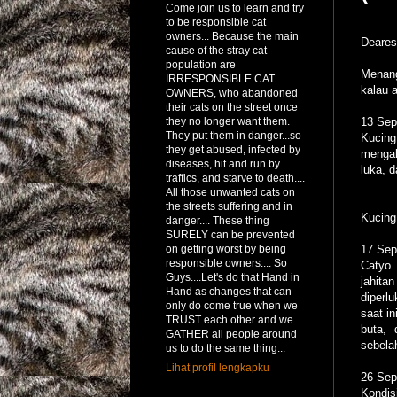
Come join us to learn and try
to be responsible cat
owners... Because the main
Dearest
cause of the stray cat
population are
Menang
IRRESPONSIBLE CAT
kalau 
OWNERS, who abandoned
their cats on the street once
they no longer want them.
13 Sep
They put them in danger...so
Kucing
they get abused, infected by
mengal
diseases, hit and run by
luka, 
traffics, and starve to death....
All those unwanted cats on
the streets suffering and in
Kucing
danger.... These thing
SURELY can be prevented
on getting worst by being
17 Sep
responsible owners.... So
Catyo 
Guys....Let's do that Hand in
jahita
Hand as changes that can
diperl
only do come true when we
saat in
TRUST each other and we
buta, 
GATHER all people around
sebelah
us to do the same thing...
Lihat profil lengkapku
26 Sep
Kondis