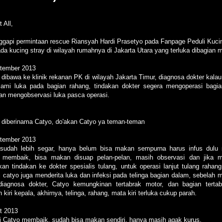
 All,
gapi permintaan rescue Riansyah Hardi Prasetyo pada Fanpage Peduli Kuci
ada kucing stray di wilayah rumahnya di Jakarta Utara yang terluka dibagian m
tember 2013
 dibawa ke klinik rekanan PK di wilayah Jakarta Timur, diagnosa dokter kalau
ami luka pada bagian rahang, tindakan dokter segera mengoperasi bagi
dan mengobservasi luka pasca operasi.
 diberinama Catyo, do'akan Catyo ya teman-teman
tember 2013
sudah lebih segar, hanya belum bisa makan sempurna harus infus dulu
n membaik, bisa makan disuap pelan-pelan, masih observasi dan jika
ukan tindakan ke dokter spesialis tulang, untuk operasi lanjut tulang rahang
i catyo juga menderita luka dan infeksi pada telinga bagian dalam, sebelah m
diagnosa dokter, Catyo kemungkinan tertabrak motor, dan bagian tertab
 kiri kepala, akhirnya, telinga, rahang, mata kiri terluka cukup parah.
t 2013
i Catyo membaik, sudah bisa makan sendiri, hanya masih agak kurus,