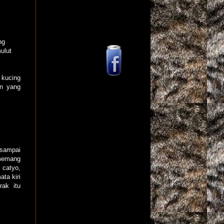
ng
ulut
 kucing
an yang
 sampai
 memang
 catyo,
ata kiri
rak itu