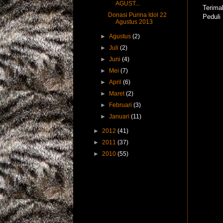
AGUST...
Terima
Donasi Purina Idol 22
Peduli
Agustus 2013
►
Agustus
(2)
►
Juli
(2)
►
Juni
(4)
►
Mei
(7)
►
April
(6)
►
Maret
(2)
►
Februari
(3)
►
Januari
(11)
►
2012
(41)
►
2011
(37)
►
2010
(55)