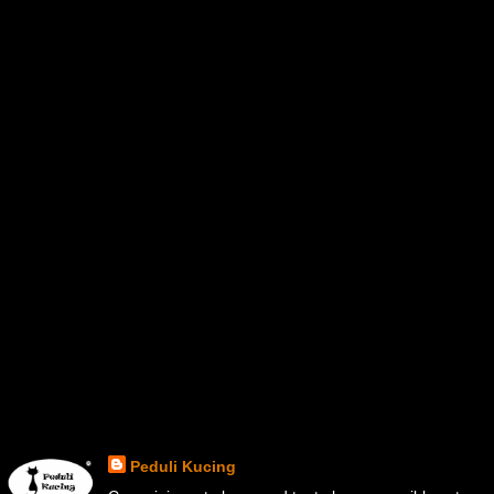
Peduli Kucing
di
9:58:00 AM
Berbagi
Tidak ada komentar:
Posting Komentar
‹
›
Beranda
Lihat versi web
Peduli Kucing