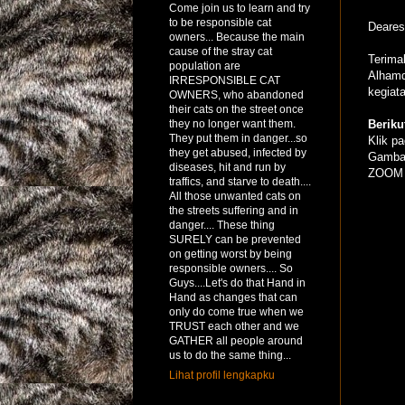
Come join us to learn and try
to be responsible cat
Dearest
owners... Because the main
cause of the stray cat
Terima
population are
Alhamd
IRRESPONSIBLE CAT
kegiata
OWNERS, who abandoned
their cats on the street once
they no longer want them.
Berik
They put them in danger...so
Klik p
they get abused, infected by
Gambar
diseases, hit and run by
ZOOM
traffics, and starve to death....
All those unwanted cats on
the streets suffering and in
danger.... These thing
SURELY can be prevented
on getting worst by being
responsible owners.... So
Guys....Let's do that Hand in
Hand as changes that can
only do come true when we
TRUST each other and we
GATHER all people around
us to do the same thing...
Lihat profil lengkapku