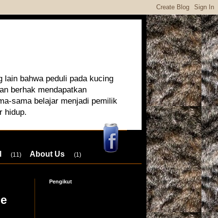
 lain bahwa peduli pada kucing
 dan berhak mendapatkan
ma-sama belajar menjadi pemilik
r hidup.
l
About Us
(11)
(1)
Pengikut
de