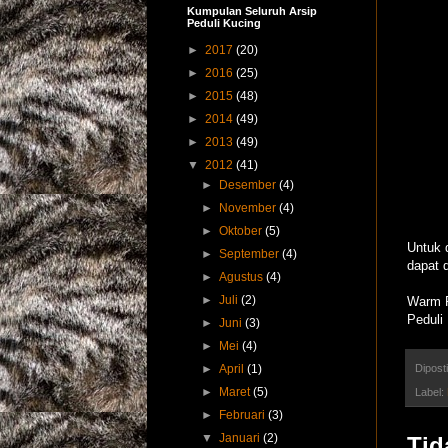
Kumpulan Seluruh Arsip
Peduli Kucing
►
2017
(20)
►
2016
(25)
►
2015
(48)
►
2014
(49)
►
2013
(49)
▼
2012
(41)
►
Desember
(4)
►
November
(4)
►
Oktober
(5)
Untuk 
►
September
(4)
dapat 
►
Agustus
(4)
►
Juli
(2)
Warm 
Peduli
►
Juni
(3)
►
Mei
(4)
►
April
(1)
Dipost
►
Maret
(5)
Label:
►
Februari
(3)
▼
Januari
(2)
Tid