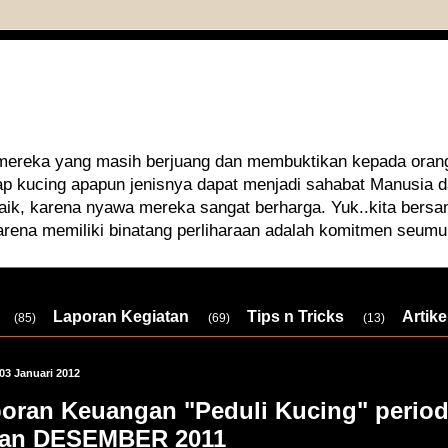
 mereka yang masih berjuang dan membuktikan kepada orang
iap kucing apapun jenisnya dapat menjadi sahabat Manusia
aik, karena nyawa mereka sangat berharga. Yuk..kita bersa
arena memiliki binatang perliharaan adalah komitmen seumu
Laporan Kegiatan
Tips n Tricks
Artike
(85)
(69)
(13)
 03 Januari 2012
oran Keuangan "Peduli Kucing" perio
lan DESEMBER 2011