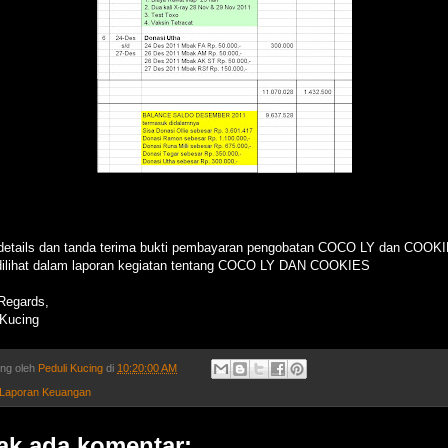
details dan tanda terima bukti pembayaran pengobatan COCO LY dan COOK
dilihat dalam laporan kegiatan tentang COCO LY DAN COOKIES
Regards,
 Kucing
ing oleh
Peduli Kucing
di
10:20:00 AM
Laporan Keuangan
ak ada komentar: