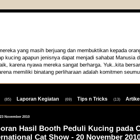
 mereka yang masih berjuang dan membuktikan kepada orang
iap kucing apapun jenisnya dapat menjadi sahabat Manusia
aik, karena nyawa mereka sangat berharga. Yuk..kita bersa
arena memiliki binatang perliharaan adalah komitmen seumu
Laporan Kegiatan
Tips n Tricks
Artike
(85)
(69)
(13)
 23 November 2010
oran Hasil Booth Peduli Kucing pada 
ernational Cat Show - 20 November 201