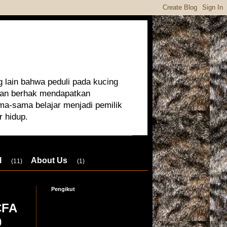
 lain bahwa peduli pada kucing
 dan berhak mendapatkan
ma-sama belajar menjadi pemilik
r hidup.
l
About Us
(11)
(1)
Pengikut
CFA
0