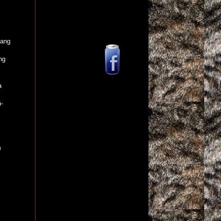
yang
ng
a
-
m