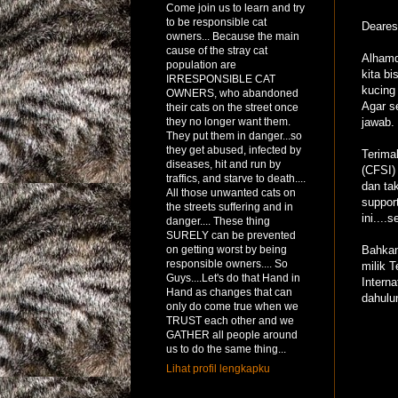
Come join us to learn and try
to be responsible cat
Dearest
owners... Because the main
cause of the stray cat
Alhamdu
population are
kita b
IRRESPONSIBLE CAT
kucing
OWNERS, who abandoned
Agar s
their cats on the street once
they no longer want them.
jawab.
They put them in danger...so
they get abused, infected by
Terima
diseases, hit and run by
(CFSI)
traffics, and starve to death....
dan ta
All those unwanted cats on
support
the streets suffering and in
ini....
danger.... These thing
SURELY can be prevented
on getting worst by being
Bahkan
responsible owners.... So
milik 
Guys....Let's do that Hand in
Intern
Hand as changes that can
dahulu
only do come true when we
TRUST each other and we
GATHER all people around
us to do the same thing...
Lihat profil lengkapku