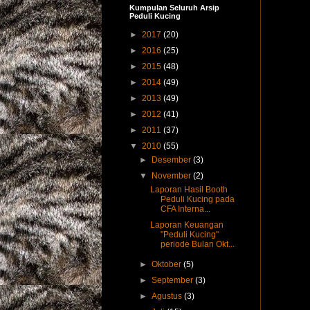
Kumpulan Seluruh Arsip
Peduli Kucing
►
2017
(20)
►
2016
(25)
►
2015
(48)
►
2014
(49)
►
2013
(49)
►
2012
(41)
►
2011
(37)
▼
2010
(55)
►
Desember
(3)
▼
November
(2)
Laporan Hasil Booth
Peduli Kucing pada
CFA Interna...
Laporan Keuangan
"Peduli Kucing"
periode Bulan Okt...
►
Oktober
(5)
►
September
(3)
►
Agustus
(3)