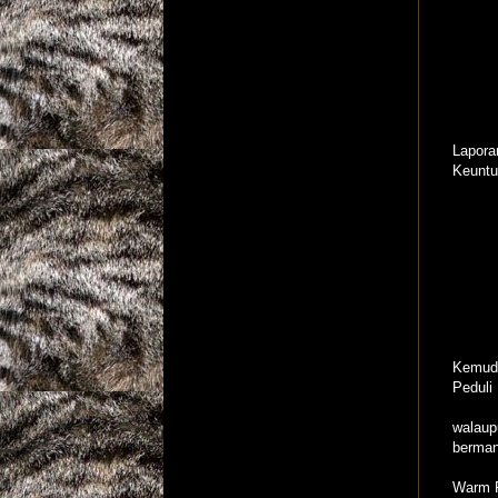
Lapora
Keuntu
Kemudi
Peduli
walaup
bermanf
Warm 