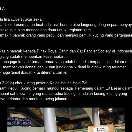
 All,
 lillah...bersyukur sekali
isa diberi kesempatan buat edukasi, berinteraksi langsung dengan para penya
 sekaligus bisa menggalang dana untuk kegiatan kami.
emakin banyak orang yang peduli dan menjadi pemilik kucing yang bertanggu
kasih banyak kepada Pihak Royal Canin dan Cat Fancier Society of Indonesi
 yang sudah memberikan kesempatan...
k lupa juga kepada teman-teman yang udah bersedia berpartisipasi dalam men
, memberikan donasi dan ikutan jungkir balik demi kucing-kucing terlantar
semoga 'amal ibadah kita diterima...amien
 2 (dua) ekor kucing peserta Kelas House Hold Pet
Team Peduli Kucing berhasil muncul sebagai Pemenang dalam 10 Besar dala
ational cat show ini, yang mana kedua kucing ini adalah kucing-kucing yang
nya terlantar dan mantan kucing jalanan.