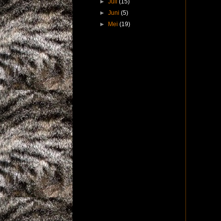
►
Juli
(15)
►
Juni
(5)
►
Mei
(19)