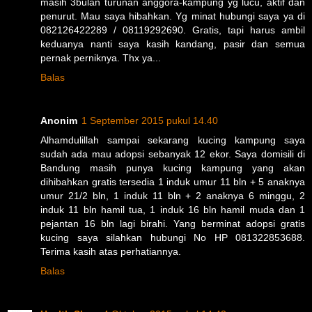
masih 3bulan turunan anggora-kampung yg lucu, aktif dan
penurut. Mau saya hibahkan. Yg minat hubungi saya ya di
082126422289 / 08119292690. Gratis, tapi harus ambil
keduanya nanti saya kasih kandang, pasir dan semua
pernak perniknya. Thx ya...
Balas
Anonim
1 September 2015 pukul 14.40
Alhamdulillah sampai sekarang kucing kampung saya
sudah ada mau adopsi sebanyak 12 ekor. Saya domisili di
Bandung masih punya kucing kampung yang akan
dihibahkan gratis tersedia 1 induk umur 11 bln + 5 anaknya
umur 21/2 bln, 1 induk 11 bln + 2 anaknya 6 minggu, 2
induk 11 bln hamil tua, 1 induk 16 bln hamil muda dan 1
pejantan 16 bln lagi birahi. Yang berminat adopsi gratis
kucing saya silahkan hubungi No HP 081322853688.
Terima kasih atas perhatiannya.
Balas