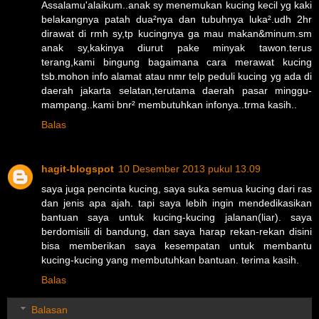
Assalamu'alaikum..anak sy menemukan kucing kecil yg kaki
belakangnya patah dua²nya dan tubuhnya luka².udh 2hr
dirawat di rmh sy,tp kucingnya ga mau makan&minum.sm
anak sy,kakinya diurut pake minyak tawon.terus
terang,kami bingung bagaimana cara merawat kucing
tsb.mohon info alamat atau nmr telp peduli kucing yg ada di
daerah jakarta selatan,terutama daerah pasar minggu-
mampang..kami bnr² membutuhkan infonya..trma kasih..
Balas
hagit-blogspot
10 Desember 2013 pukul 13.09
saya juga pencinta kucing, saya suka semua kucing dari ras
dan jenis apa ajah. tapi saya lebih ingin mendedikasikan
bantuan saya untuk kucing-kucing jalanan(liar). saya
berdomisili di bandung, dan saya harap rekan-rekan disini
bisa memberikan saya kesempatan untuk membantu
kucing-kucing yang membutuhkan bantuan. terima kasih.
Balas
Balasan