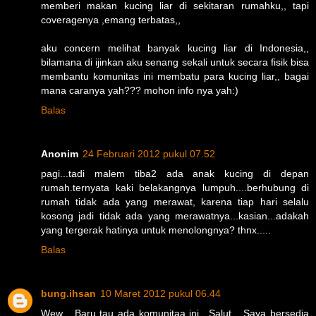
memberi makan kucing liar di sekitaran rumahku,, tapi
coveragenya ,emang terbatas,,
aku concern melihat banyak kucing liar di Indonesia,,
bilamana di ijinkan aku senang sekali untuk secara fisik bisa
membantu komunitas ini membatu para kucing liar,, bagai
mana caranya yah??? mohon info nya yah:)
Balas
Anonim
24 Februari 2012 pukul 07.52
pagi...tadi malem tiba2 ada anak kucing di depan
rumah.ternyata kaki belakangnya lumpuh....berhubung di
rumah tidak ada yang merawat, karena tiap hari selalu
kosong jadi tidak ada yang merawatnya...kasian...adakah
yang tergerak hatinya untuk menolongnya? thnx.....
Balas
bung.ihsan
10 Maret 2012 pukul 06.44
Wew... Baru tau ada komunitaa ini.. Salut... Saya bersedia