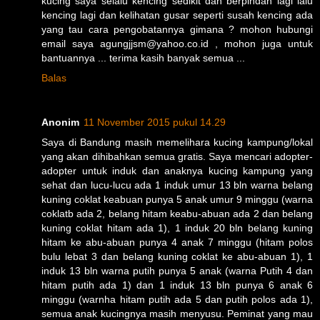
kucing saya selalu kencing sedikit dan berpindah lagi lalu
kencing lagi dan kelihatan gusar seperti susah kencing ada
yang tau cara pengobatannya gimana ? mohon hubungi
email saya agungjjsm@yahoo.co.id , mohon juga untuk
bantuannya ... terima kasih banyak semua ...
Balas
Anonim
11 November 2015 pukul 14.29
Saya di Bandung masih memelihara kucing kampung/lokal
yang akan dihibahkan semua gratis. Saya mencari adopter-
adopter untuk induk dan anaknya kucing kampung yang
sehat dan lucu-lucu ada 1 induk umur 13 bln warna belang
kuning coklat keabuan punya 5 anak umur 9 minggu (warna
coklatb ada 2, belang hitam keabu-abuan ada 2 dan belang
kuning coklat hitam ada 1), 1 induk 20 bln belang kuning
hitam ke abu-abuan punya 4 anak 7 minggu (hitam polos
bulu lebat 3 dan belang kuning coklat ke abu-abuan 1), 1
induk 13 bln warna putih punya 5 anak (warna Putih 4 dan
hitam putih ada 1) dan 1 induk 13 bln punya 6 anak 6
minggu (warnha hitam putih ada 5 dan putih polos ada 1),
semua anak kucingnya masih menyusu. Peminat yang mau