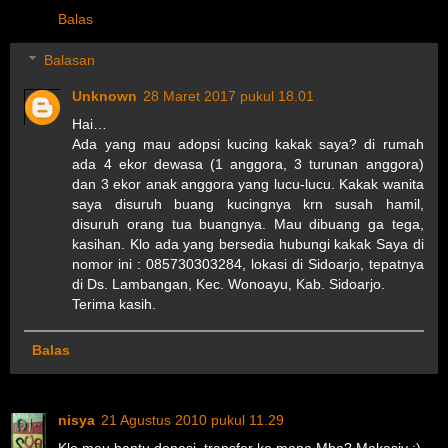
Balas
Balasan
Unknown
28 Maret 2017 pukul 18.01
Hai…
Ada yang mau adopsi kucing kakak saya? di rumah
ada 4 ekor dewasa (1 anggora, 3 turunan anggora)
dan 3 ekor anak anggora yang lucu-lucu. Kakak wanita
saya disuruh buang kucingnya krn susah hamil,
disuruh orang tua buangnya. Mau dibuang ga tega,
kasihan. Klo ada yang bersedia hubungi kakak Saya di
nomor ini : 085730303284, lokasi di Sidoarjo, tepatnya
di Ds. Lambangan, Kec. Wonoayu, Kab. Sidoarjo.
Terima kasih.
Balas
nisya
21 Agustus 2010 pukul 11.29
Klo mau bantu donasi, transfer ke mana Mba? Makasiy :)