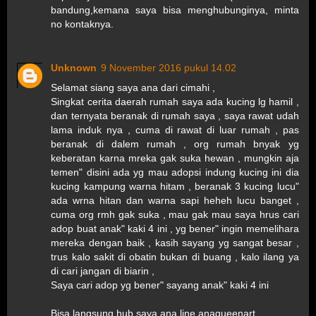
bandung,kemana saya bisa menghubunginya, minta
no kontaknya.
Unknown
9 November 2016 pukul 14.02
Selamat siang saya ana dari cimahi ,
Singkat cerita daerah rumah saya ada kucing lg hamil ,
dan ternyata beranak di rumah saya , saya rawat udah
lama induk nya , cuma di rawat di luar rumah , pas
beranak di dalem rumah , org rumah bnyak yg
keberatan karna mreka gak suka hewan , mungkin aja
temen" disini ada yg mau adopsi indung kucing ini dia
kucing kampung warna hitam , beranak 3 kucing lucu"
ada wrna hitan dan warna sapi heheh lucu banget ,
cuma org rmh gak suka , mau gak mau saya hrus cari
adop buat anak" kaki 4 ini , yg bener" ingin memelihara
mereka dengan baik , kasih sayang yg sangat besar ,
trus kalo sakit di obatin bukan di buang , kalo ilang ya
di cari jangan di biarin ,
Saya cari adop yg bener" sayang anak" kaki 4 ini
Bisa langsung hub saya ana line anaqueenart