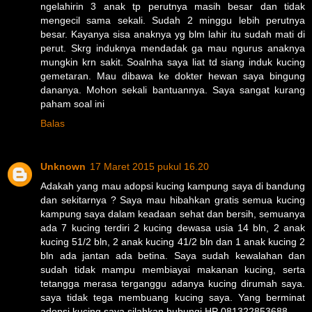
ngelahirin 3 anak tp perutnya masih besar dan tidak
mengecil sama sekali. Sudah 2 minggu lebih perutnya
besar. Kayanya sisa anaknya yg blm lahir itu sudah mati di
perut. Skrg induknya mendadak ga mau ngurus anaknya
mungkin krn sakit. Soalnha saya liat td siang induk kucing
gemetaran. Mau dibawa ke dokter hewan saya bingung
dananya. Mohon sekali bantuannya. Saya sangat kurang
paham soal ini
Balas
Unknown
17 Maret 2015 pukul 16.20
Adakah yang mau adopsi kucing kampung saya di bandung
dan sekitarnya ? Saya mau hibahkan gratis semua kucing
kampung saya dalam keadaan sehat dan bersih, semuanya
ada 7 kucing terdiri 2 kucing dewasa usia 14 bln, 2 anak
kucing 51/2 bln, 2 anak kucing 41/2 bln dan 1 anak kucing 2
bln ada jantan ada betina. Saya sudah kewalahan dan
sudah tidak mampu membiayai makanan kucing, serta
tetangga merasa terganggu adanya kucing dirumah saya.
saya tidak tega membuang kucing saya. Yang berminat
adopsi kucing saya silahkan hubungi HP 081322853688