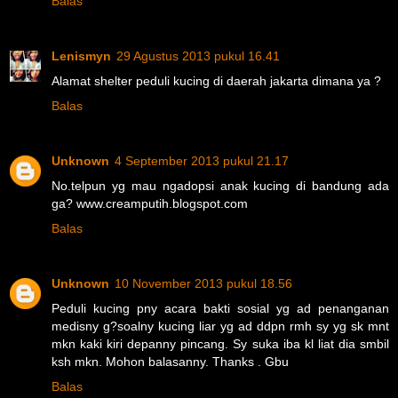
Balas
Lenismyn
29 Agustus 2013 pukul 16.41
Alamat shelter peduli kucing di daerah jakarta dimana ya ?
Balas
Unknown
4 September 2013 pukul 21.17
No.telpun yg mau ngadopsi anak kucing di bandung ada
ga? www.creamputih.blogspot.com
Balas
Unknown
10 November 2013 pukul 18.56
Peduli kucing pny acara bakti sosial yg ad penanganan
medisny g?soalny kucing liar yg ad ddpn rmh sy yg sk mnt
mkn kaki kiri depanny pincang. Sy suka iba kl liat dia smbil
ksh mkn. Mohon balasanny. Thanks . Gbu
Balas