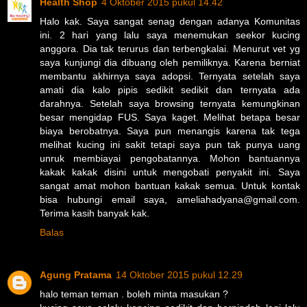
Health Shop
4 Oktober 2015 pukul 14.42
Halo kak. Saya sangat senag dengan adanya Komunitas
ini. 2 hari yang lalu saya menemukan seekor kucing
anggora. Dia tak terurus dan terbengkalai. Menurut vet yg
saya kunjungi dia dibuang oleh pemiliknya. Karena berniat
membantu akhirnya saya adopsi. Ternyata setelah saya
amati dia kalo pipis sedikit sedikit dan ternyata ada
darahnya. Setelah saya browsing ternyata kemungkinan
besar mengidap FUS. Saya kaget. Melihat betapa besar
biaya berobatnya. Saya pun menangis karena tak tega
melihat kucing ini sakit tetapi saya pun tak punya uang
unruk membiayai pengobatannya. Mohon bantuannya
kakak kakak disini untuk mengobati penyakit ini. Saya
sangat amat mohon bantuan kakak semua. Untuk kontak
bisa hubungi email saya, ameliahadyana@gmail.com.
Terima kasih banyak kak.
Balas
Agung Pratama
14 Oktober 2015 pukul 12.29
halo teman teman . boleh minta masukan ?