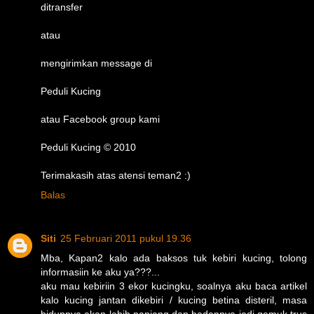
ditransfer
atau
mengirimkan message di
Peduli Kucing
atau Facebook group kami
Peduli Kucing © 2010
Terimakasih atas atensi teman2 :)
Balas
Siti
25 Februari 2011 pukul 19.36
Mba, Kapan2 kalo ada baksos tuk kebiri kucing, tolong
informasiin ke aku ya???...
aku mau kebiriin 3 ekor kucingku, soalnya aku baca artikel
kalo kucing jantan dikebiri / kucing betina disteril, masa
hidupnya akan lebih panjang dan badannya jadi gemuk trus