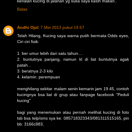
kenalan kucing di jalanan yg suka saya kasih makan..
Balas
Andhi Ojol
7 Mei 2013 pukul 19.57
Telah Hilang, Kucing saya warna putih bermata Odds eyes,
Ciri ciri fisik:
1. ber umur lebih dari satu tahun....
2. buntutnya panjang, namun kl di liat buntutnya agak
patah...
3. beratnya 2-3 kilo
4. kelamin: perempuan
menghilang sekitar malam senin kemarin jam 19.45, contoh
kucingnya bsa liat di grup atau fanpage facebook "Peduli
kucing"
bagi yang menemukan atau pernah melihat kucing di foto
tsb bsa telp/sms sya ke: 085718323343/081311515165, pin
bb: 3166c883,