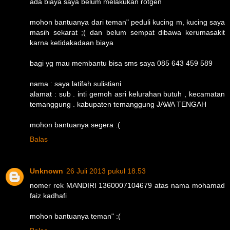
ada biaya saya belum melakukan rotgen
mohon bantuanya dari teman" peduli kucing m, kucing saya
masih sekarat ;( dan belum sempat dibawa kerumasakit
karna ketidakadaan biaya
bagi yg mau membantu bisa sms saya 085 643 459 589
nama : saya latifah sulistiani
alamat : sub . inti gemoh asri kelurahan butuh , kecamatan
temanggung . kabupaten temanggung JAWA TENGAH
mohon bantuanya segera :(
Balas
Unknown
26 Juli 2013 pukul 18.53
nomer rek MANDIRI 1360007104679 atas nama mohamad
faiz kadhafi
mohon bantuanya teman" :(