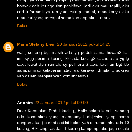
banyak deh keunggulan positifnya. jadi aku mau tapiiii, aku
cari informasinya ternyata cukup mahal, mangkanya aku
mau cari yang tercapai sama kantong aku... thanx
Balas
Maria Stefany Liem
20 Januari 2012 pukul 14.29
wah, seneng bgt masih ada yg peduli sama hewan2 liar
ini...sy jg pecinta kucing, klo ada kucing2 cacad atau yg lg
sakit lewat dpn rumah, sy pelihara :( abis kasihan bgt klo
sampai mati kelaparan atau ga kerawat di jalan.. sukses
yah dalam menjalankan komunitasnya..
Balas
Anonim
22 Januari 2012 pukul 09.00
Dear Komunitas Peduli kucing,, Hallo salam kenal,, senang
ada komunitas yang mempunyai objective yang sama
dengan aku :) curhat sedikit boleh yah di rumah aku ada 10
kucing, 9 kucing ras dan 1 kucing kampung, aku juga selalu