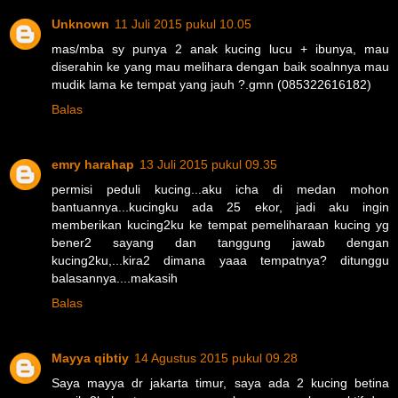
Unknown
11 Juli 2015 pukul 10.05
mas/mba sy punya 2 anak kucing lucu + ibunya, mau
diserahin ke yang mau melihara dengan baik soalnnya mau
mudik lama ke tempat yang jauh ?.gmn (085322616182)
Balas
emry harahap
13 Juli 2015 pukul 09.35
permisi peduli kucing...aku icha di medan mohon
bantuannya...kucingku ada 25 ekor, jadi aku ingin
memberikan kucing2ku ke tempat pemeliharaan kucing yg
bener2 sayang dan tanggung jawab dengan
kucing2ku,...kira2 dimana yaaa tempatnya? ditunggu
balasannya....makasih
Balas
Mayya qibtiy
14 Agustus 2015 pukul 09.28
Saya mayya dr jakarta timur, saya ada 2 kucing betina